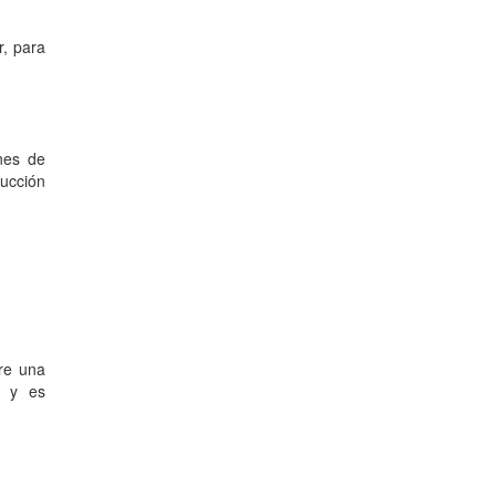
r, para
nes de
ducción
bre una
I y es