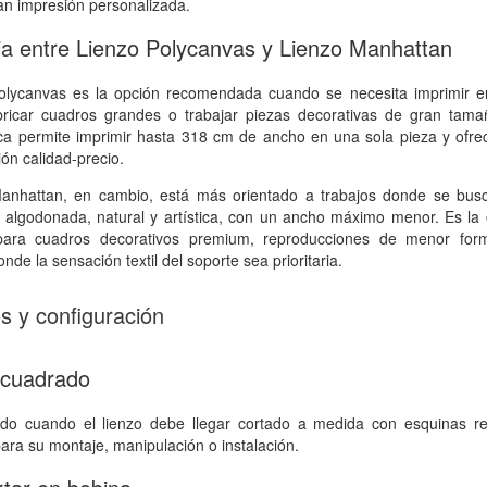
an impresión personalizada.
ia entre Lienzo Polycanvas y Lienzo Manhattan
olycanvas es la opción recomendada cuando se necesita imprimir e
bricar cuadros grandes o trabajar piezas decorativas de gran tama
ica permite imprimir hasta 318 cm de ancho en una sola pieza y ofr
ón calidad-precio.
Manhattan, en cambio, está más orientado a trabajos donde se bus
 algodonada, natural y artística, con un ancho máximo menor. Es la
ara cuadros decorativos premium, reproducciones de menor for
nde la sensación textil del soporte sea prioritaria.
 y configuración
scuadrado
o cuando el lienzo debe llegar cortado a medida con esquinas re
ara su montaje, manipulación o instalación.