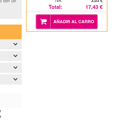
IVA:
3,03 €
ño con un
Total:
17,43 €
AÑADIR AL CARRO
e
r