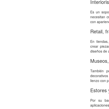
Interior
Es un sopor
necesitan c
con aparienc
Retail, 
En tiendas,
crear piez
diseños de 
Museos, 
También pu
decorativos
lienzo con 
Estores 
Por su bas
aplicacione