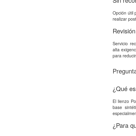
Sin reco
Opción útil 
realizar pos
Revisión
Servicio r
alta exigen
para reducir
Pregunta
¿Qué es 
El lienzo Po
base sinté
especialmen
¿Para qu