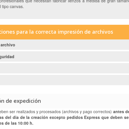
 profesionales que necesitan fabricar lienzos a medida de gran tama
 tipo canvas.
ciones para la correcta impresión de archivos
 archivo
guridad
ón de expedición
eben ser realizados y procesados (archivos y pago correctos)
antes d
as
del dia de la creación
excepto pedidos Express que deben se
s de las 10:00 h.