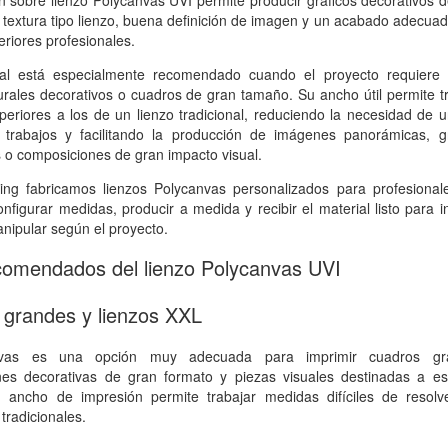
n sobre lienzo Polycanvas UVI permite producir gráficos decorativos 
 textura tipo lienzo, buena definición de imagen y un acabado adecua
eriores profesionales.
ial está especialmente recomendado cuando el proyecto requiere 
rales decorativos o cuadros de gran tamaño. Su ancho útil permite t
periores a los de un lienzo tradicional, reduciendo la necesidad de 
trabajos y facilitando la producción de imágenes panorámicas, gr
s o composiciones de gran impacto visual.
ting fabricamos lienzos Polycanvas personalizados para profesional
nfigurar medidas, producir a medida y recibir el material listo para in
nipular según el proyecto.
comendados del lienzo Polycanvas UVI
grandes y lienzos XXL
nvas es una opción muy adecuada para imprimir cuadros gr
es decorativas de gran formato y piezas visuales destinadas a es
 ancho de impresión permite trabajar medidas difíciles de resolv
tradicionales.