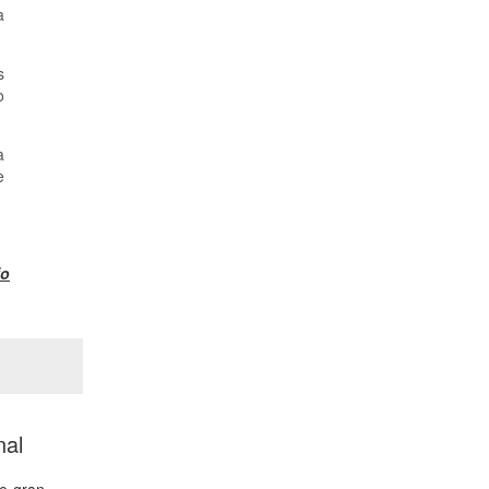
a
s
o
a
e
fo
nal