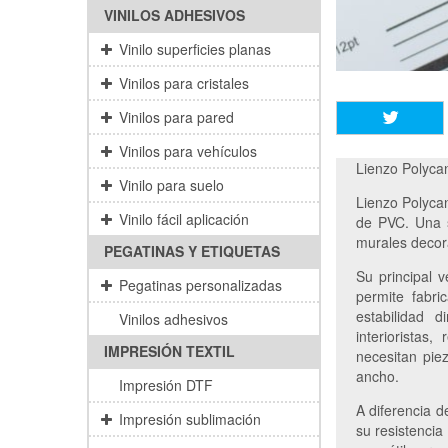
VINILOS ADHESIVOS
Vinilo superficies planas
Vinilos para cristales
Vinilos para pared
Vinilos para vehículos
Lienzo Polyca
Vinilo para suelo
Lienzo Polycan
Vinilo fácil aplicación
de PVC. Una s
murales decora
PEGATINAS Y ETIQUETAS
Su principal 
Pegatinas personalizadas
permite fabr
estabilidad 
Vinilos adhesivos
interioristas,
IMPRESIÓN TEXTIL
necesitan pie
ancho.
Impresión DTF
A diferencia 
Impresión sublimación
su resistencia