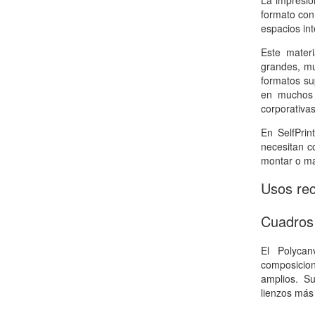
La impresió
formato con
espacios int
Este mater
grandes, mu
formatos su
en muchos 
corporativa
En SelfPrin
necesitan co
montar o ma
Usos re
Cuadros 
El Polyca
composicion
amplios. Su
lienzos más 