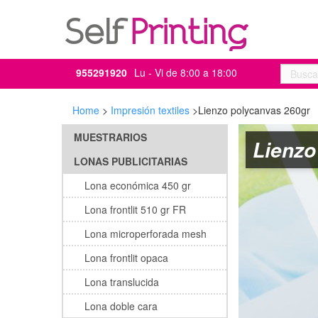
955291920
Lu - Vi de 8:00 a 18:00
Home
>
Impresión textiles
>
Lienzo polycanvas 260gr
MUESTRARIOS
Lienzo
LONAS PUBLICITARIAS
Lona económica 450 gr
Lona frontlit 510 gr FR
Lona microperforada mesh
Lona frontlit opaca
Lona translucida
Lona doble cara