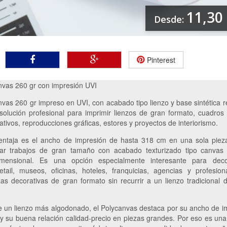
11,30
Desde:
Pinterest
nvas 260 gr con impresión UVI
vas 260 gr impreso en UVI, con acabado tipo lienzo y base sintética r
olución profesional para imprimir lienzos de gran formato, cuadros
tivos, reproducciones gráficas, estores y proyectos de interiorismo.
ventaja es el ancho de impresión de hasta 318 cm en una sola piez
icar trabajos de gran tamaño con acabado texturizado tipo canvas
dimensional. Es una opción especialmente interesante para deco
 retail, museos, oficinas, hoteles, franquicias, agencias y profesio
zas decorativas de gran formato sin recurrir a un lienzo tradicional
de un lienzo más algodonado, el Polycanvas destaca por su ancho de i
 y su buena relación calidad-precio en piezas grandes. Por eso es una