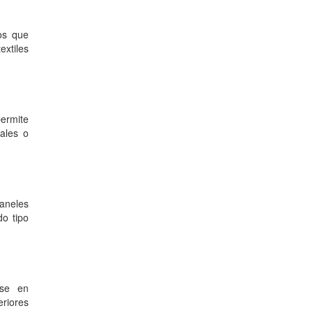
ios que
extiles
permite
ales o
aneles
o tipo
rse en
eriores