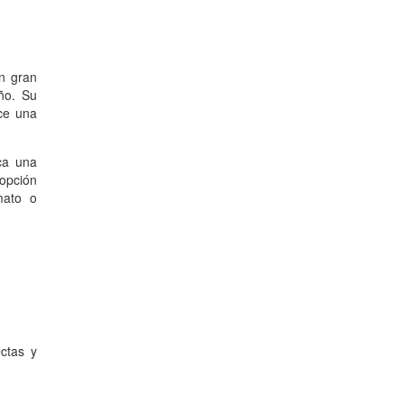
n gran
ño. Su
ece una
ca una
 opción
mato o
ctas y