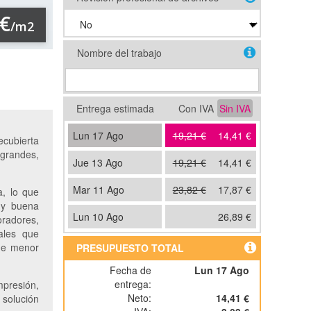
 €
/m2
Nombre del trabajo
Entrega estimada
Con IVA
Sin IVA
Lun 17 Ago
19,21 €
14,41 €
ecubierta
 grandes,
Jue 13 Ago
19,21 €
14,41 €
Mar 11 Ago
23,82 €
17,87 €
a, lo que
 y buena
Lun 10 Ago
26,89 €
radores,
nales que
 de menor
PRESUPUESTO TOTAL
Fecha de
Lun 17 Ago
entrega:
mpresión,
Neto:
14,41 €
 solución