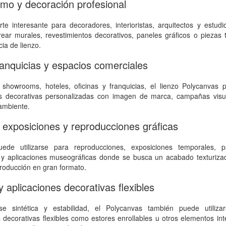
ismo y decoración profesional
te interesante para decoradores, interioristas, arquitectos y estud
rear murales, revestimientos decorativos, paneles gráficos o piezas t
ia de lienzo.
franquicias y espacios comerciales
 showrooms, hoteles, oficinas y franquicias, el lienzo Polycanvas 
as decorativas personalizadas con imagen de marca, campañas visu
ambiente.
exposiciones y reproducciones gráficas
ede utilizarse para reproducciones, exposiciones temporales, p
 y aplicaciones museográficas donde se busca un acabado texturizad
producción en gran formato.
y aplicaciones decorativas flexibles
e sintética y estabilidad, el Polycanvas también puede utiliza
s decorativas flexibles como estores enrollables u otros elementos int