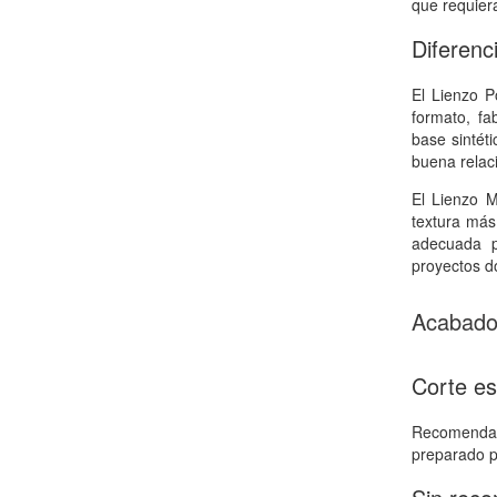
que requier
Diferenc
El Lienzo P
formato, fa
base sintét
buena relaci
El Lienzo 
textura más
adecuada p
proyectos do
Acabados
Corte e
Recomendad
preparado p