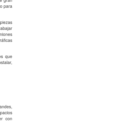
de gran
do para
piezas
rabajar
uniones
áficas
es que
stalar,
andes,
pacios
er con