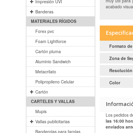
muy útil para
Impresión UVI
acabado visual
Banderas
MATERIALES RÍGIDOS
Forex pvc
Especifica
Foam Lightforce
Formato de
Cartón pluma
Zona de Se
Aluminio Sandwich
Resolución
Metacrilato
Polipropileno Celular
Color
Cartón
CARTELES Y VALLAS
Informaci
Mupis
Los pedidos d
las 16:00 hor
Vallas publicitarias
enviados ante
Banderolas para farolas