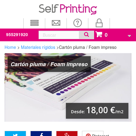
0
955291920
Home
>
Materiales rígidos
>
Cartón pluma / Foam impreso
Cartón pluma / Foam impreso
18,00 €
Desde:
/m2