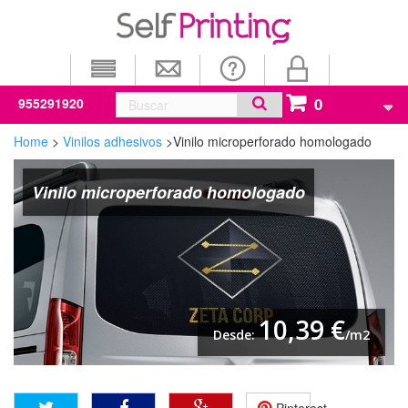
0
955291920
Home
>
Vinilos adhesivos
>
Vinilo microperforado homologado
Vinilo microperforado homologado
10,39 €
Desde:
/m2