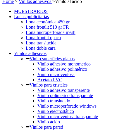
Home
>
Vinilos adhesivos
>
Vinilo al ácido
MUESTRARIOS
Lonas publicitarias
Lona económica 450 gr
Lona frontlit 510 gr FR
Lona microperforada mesh
Lona frontlit opaca
Lona translucida
Lona doble cara
Vinilos adhesivos
Vinilo superficies planas
Vinilo adhesivo monomerico
Vinilo adhesivo polimérico
Vinilo microventosa
Acetato PVC
Vinilos para cristales
Vinilo adhesivo transparente
Vinilo polimerico transparente
Vinilo translucido
Vinilo microperforado windows
Vinilo electrostático
Vinilo microventosa transparente
Vinilo ácido
Vinilos para pared