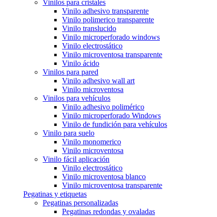
Vinilos para cristales
Vinilo adhesivo transparente
Vinilo polimerico transparente
Vinilo translucido
Vinilo microperforado windows
Vinilo electrostático
Vinilo microventosa transparente
Vinilo ácido
Vinilos para pared
Vinilo adhesivo wall art
Vinilo microventosa
Vinilos para vehículos
Vinilo adhesivo polimérico
Vinilo microperforado Windows
Vinilo de fundición para vehículos
Vinilo para suelo
Vinilo monomerico
Vinilo microventosa
Vinilo fácil aplicación
Vinilo electrostático
Vinilo microventosa blanco
Vinilo microventosa transparente
Pegatinas y etiquetas
Pegatinas personalizadas
Pegatinas redondas y ovaladas