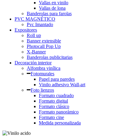
Vallas en vinilo
Vallas de lona
Banderolas para farolas
PVC MAGNÉTICO
Pvc Imantado
Expositores
Roll up
Banner extensible
Photocall Pop Up
X-Banner
Banderolas publicitarias
Decoración interior
Alfombra vinílica
Fotomurales
Papel para paredes
Vinilo adhesivo Wall-art
Foto lienzos
Formato cuadrado
Formato digital
Formato clásico
Formato panorámico
Formato cine
Medida personalizada