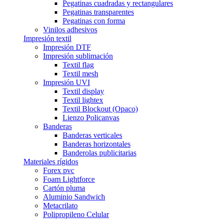
Pegatinas cuadradas y rectangulares
Pegatinas transparentes
Pegatinas con forma
Vinilos adhesivos
Impresión textil
Impresión DTF
Impresión sublimación
Textil flag
Textil mesh
Impresión UVI
Textil display
Textil lightex
Textil Blockout (Opaco)
Lienzo Policanvas
Banderas
Banderas verticales
Banderas horizontales
Banderolas publicitarias
Materiales rígidos
Forex pvc
Foam Lightforce
Cartón pluma
Aluminio Sandwich
Metacrilato
Polipropileno Celular