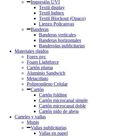
Impresión UVI
Textil display
Textil lightex
Textil Blockout (Opaco)
Lienzo Policanvas
Banderas
Banderas verticales
Banderas horizontales
Banderolas publicitarias
Materiales rígidos
Forex pvc
Foam Lightforce
Cartón pluma
Aluminio Sandwich
Metacrilato
Polipropileno Celular
Cartón
Cartón folding
Cartón microcanal simple
Cartón microcanal doble
Cartón nido de abeja
Carteles y vallas
Mupis
Vallas publicitarias
Vallas en papel