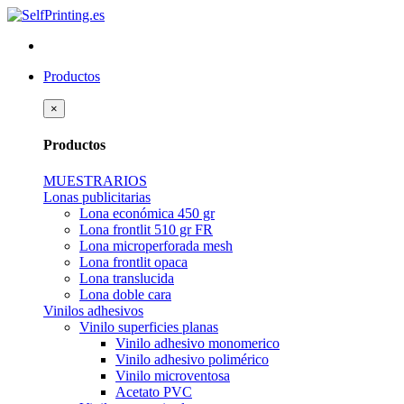
Productos
×
Productos
MUESTRARIOS
Lonas publicitarias
Lona económica 450 gr
Lona frontlit 510 gr FR
Lona microperforada mesh
Lona frontlit opaca
Lona translucida
Lona doble cara
Vinilos adhesivos
Vinilo superficies planas
Vinilo adhesivo monomerico
Vinilo adhesivo polimérico
Vinilo microventosa
Acetato PVC