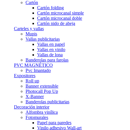
Cartón
Cartón folding
Cartón microcanal simple
Cartón microcanal doble
Cartón nido de abeja
Carteles y vallas
Mupis
Vallas publicitarias
Vallas en papel
Vallas en vinilo
Vallas de lona
Banderolas para farolas
PVC MAGNÉTICO
Pvc Imantado
Expositores
Roll up
Banner extensible
Photocall Pop Up
X-Banner
Banderolas publicitarias
Decoración interior
Alfombra vinílica
Fotomurales
Papel para paredes
Vinilo adhesivo Wall-art