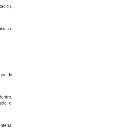
ación,
blanca,
 que la
dentro.
sde el
aterial