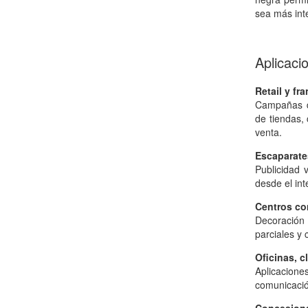
sea más inte
Aplicaci
Retail y fr
Campañas de
de tiendas,
venta.
Escaparate
Publicidad 
desde el inte
Centros com
Decoración 
parciales y 
Oficinas, c
Aplicacione
comunicación