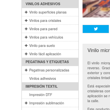
VINILOS ADHESIVOS
Vinilo superficies planas
Vinilos para cristales
Vinilos para pared
Vinilos para vehículos
Vinilo para suelo
Vinilo mic
Vinilo fácil aplicación
PEGATINAS Y ETIQUETAS
El vinilo micr
reverso. Grac
Pegatinas personalizadas
exterior y con
cristales tinta
Vinilos adhesivos
Está especial
IMPRESIÓN TEXTIL
cristaleras co
Impresión DTF
aplicación se 
la calle.
Impresión sublimación
Este producto