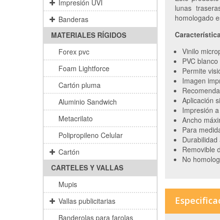
Impresión UVI
lunas trasera
homologado es
Banderas
Característic
MATERIALES RÍGIDOS
Vinilo micr
Forex pvc
PVC blanco 
Foam Lightforce
Permite visi
Imagen impre
Cartón pluma
Recomendado
Aplicación s
Aluminio Sandwich
Impresión a
Metacrilato
Ancho máxi
Para medida
Polipropileno Celular
Durabilidad
Removible d
Cartón
No homologa
CARTELES Y VALLAS
Mupis
Especifica
Vallas publicitarias
Banderolas para farolas