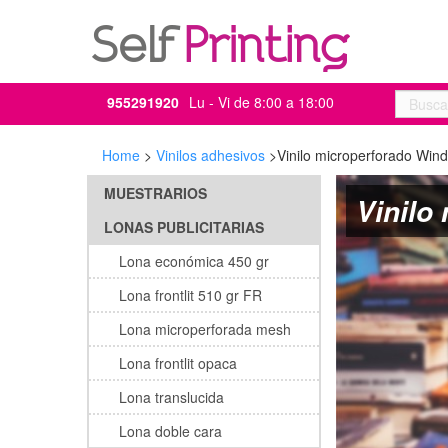
955291920
Lu - Vi de 8:00 a 18:00
Home
>
Vinilos adhesivos
>
Vinilo microperforado Win
MUESTRARIOS
Vinilo
LONAS PUBLICITARIAS
Lona económica 450 gr
Lona frontlit 510 gr FR
Lona microperforada mesh
Lona frontlit opaca
Lona translucida
Lona doble cara