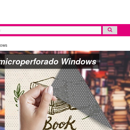
dows
 microperforado Windows