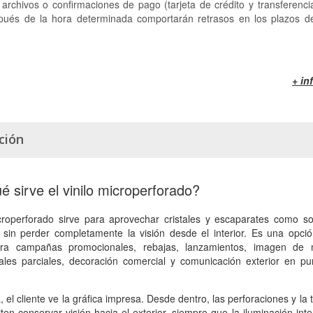
archivos o confirmaciones de pago (tarjeta de crédito y transferenci
pués de la hora determinada comportarán retrasos en los plazos d
+ in
ción
é sirve el vinilo microperforado?
icroperforado sirve para aprovechar cristales y escaparates como s
os sin perder completamente la visión desde el interior. Es una opc
para campañas promocionales, rebajas, lanzamientos, imagen de 
uales parciales, decoración comercial y comunicación exterior en p
 el cliente ve la gráfica impresa. Desde dentro, las perforaciones y la 
en conservar visión hacia el exterior, siempre que la iluminación inte