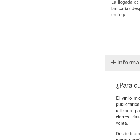
La llegada de 
bancaria) des
entrega.
Informa
¿Para qu
El vinilo m
publicitari
utilizada 
cierres vis
venta.
Desde fuera,
negra permit