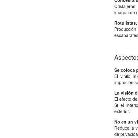
Concesiona
Cristalera
imagen de m
Rotulistas,
Producción 
escaparates,
Aspectos
Se coloca p
El vinilo m
impresión s
La visión 
El efecto de
Si el inter
exterior.
No es un vi
Reduce la v
de privacida