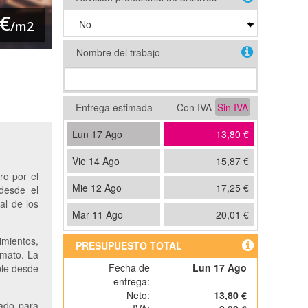
 €
/m2
Nombre del trabajo
Entrega estimada
Con IVA
Sin IVA
Lun 17 Ago
13,80 €
Vie 14 Ago
15,87 €
ro por el
Mie 12 Ago
17,25 €
 desde el
 al de los
Mar 11 Ago
20,01 €
imientos,
PRESUPUESTO TOTAL
rmato. La
Fecha de
Lun 17 Ago
ible desde
entrega:
Neto:
13,80 €
rado para