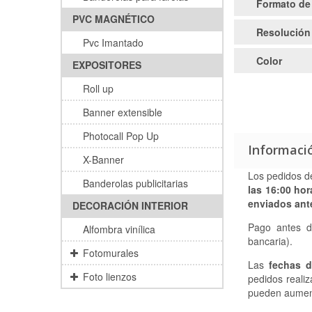
Formato de
PVC MAGNÉTICO
Resolución
Pvc Imantado
Color
EXPOSITORES
Roll up
Banner extensible
Photocall Pop Up
Informaci
X-Banner
Los pedidos d
Banderolas publicitarias
las 16:00 hor
enviados ante
DECORACIÓN INTERIOR
Pago antes 
Alfombra vinílica
bancaria).
Fotomurales
Las
fechas d
Foto lienzos
pedidos realiz
pueden aument