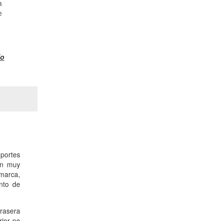
a
e
fo
oportes
ión muy
marca,
unto de
trasera
rior no