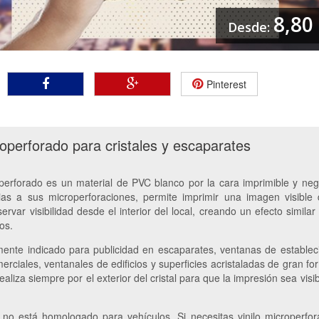
8,80
Desde:
Pinterest
roperforado para cristales y escaparates
operforado es un material de PVC blanco por la cara imprimible y neg
ias a sus microperforaciones, permite imprimir una imagen visible
servar visibilidad desde el interior del local, creando un efecto similar
dos.
mente indicado para publicidad en escaparates, ventanas de establec
merciales, ventanales de edificios y superficies acristaladas de gran fo
realiza siempre por el exterior del cristal para que la impresión sea vis
 no está homologado para vehículos. Si necesitas vinilo microperfo