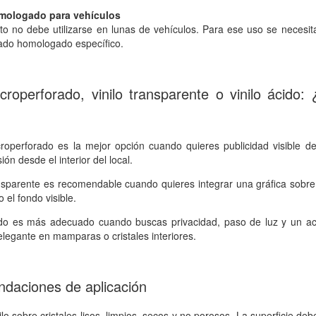
mologado para vehículos
to no debe utilizarse en lunas de vehículos. Para ese uso se necesita
ado homologado específico.
icroperforado, vinilo transparente o vinilo ácido: 
icroperforado es la mejor opción cuando quieres publicidad visible d
sión desde el interior del local.
ransparente es recomendable cuando quieres integrar una gráfica sobre 
el fondo visible.
cido es más adecuado cuando buscas privacidad, paso de luz y un a
elegante en mamparas o cristales interiores.
daciones de aplicación
nilo sobre cristales lisos, limpios, secos y no porosos. La superficie deb