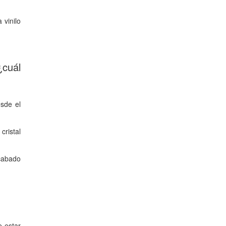
 vinilo
¿cuál
esde el
cristal
cabado
e estar