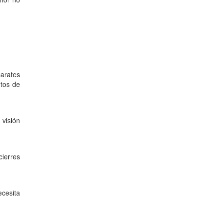
arates
ntos de
 visión
ierres
ecesita