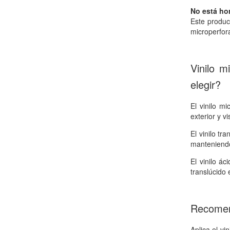
No está ho
Este produc
microperfor
Vinilo m
elegir?
El vinilo m
exterior y vi
El vinilo t
manteniendo 
El vinilo á
translúcido 
Recomen
Aplica el vi